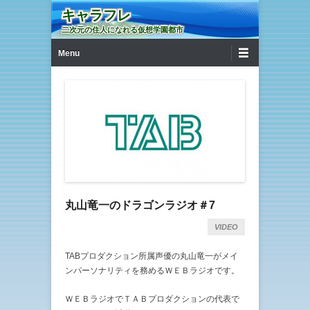
キャラフレ
二次元の住人になれる仮想学園都市
第1メニュー
コンテンツへ移動
Menu
丸山竜一のドラゴンラジオ＃7
VIDEO
TABプロダクション所属声優の丸山竜一がメイ
ンパーソナリティを務めるＷＥＢラジオです。
ＷＥＢラジオでＴＡＢプロダクションの代表で