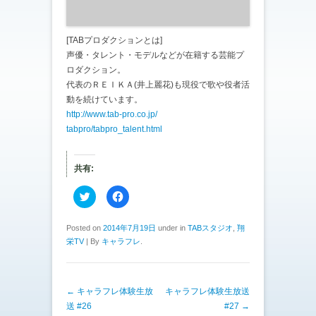
[TABプロダクションとは]
声優・タレント・モデルなどが在籍する芸能プ
ロダクション。
代表のＲＥＩＫＡ(井上麗花)
も現役で歌や役者活
動を続けています。
http://www.tab-pro.co.jp/
tabpro/tabpro_talent.html
共有:
ク
F
リ
a
ッ
c
ク
e
し
b
Posted on
2014年7月19日
under in
TABスタジオ
,
翔
て
o
栄TV
|
By
キャラフレ
.
T
o
w
k
i
で
t
共
t
有
e
す
投稿ナビゲーション
←
キャラフレ体験生放
キャラフレ体験生放送
r
る
で
に
送 #26
#27
→
共
は