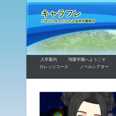
キャラフレ
二次元の住人になれる仮想学園都市
第1メニュー
コンテンツへ移動
入学案内
翔愛学園へようこそ
カレッジコース
ノベルシアター