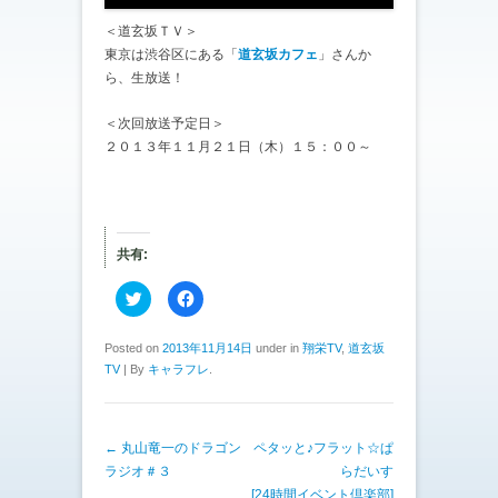
＜道玄坂ＴＶ＞
東京は渋谷区にある「
道玄坂カフェ
」さんか
ら、生放送！
＜次回放送予定日＞
２０１３年１１月２１日（木）１５：００～
共有:
ク
F
リ
a
ッ
c
ク
e
し
b
Posted on
2013年11月14日
under in
翔栄TV
,
道玄坂
て
o
TV
|
By
キャラフレ
.
T
o
w
k
i
で
t
共
t
有
e
す
投稿ナビゲーション
←
丸山竜一のドラゴン
ペタッと♪フラット☆ぱ
r
る
で
に
ラジオ＃３
らだいす
共
は
有
ク
[24時間イベント倶楽部]