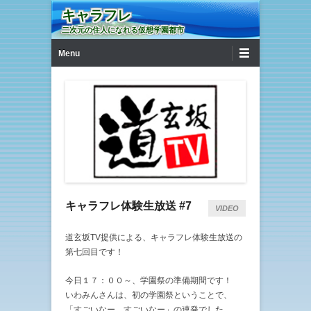
キャラフレ
二次元の住人になれる仮想学園都市
第1メニュー
コンテンツへ移動
Menu
キャラフレ体験生放送 #7
VIDEO
道玄坂TV提供による、キャラフレ体験生放送の
第七回目です！
今日１７：００～、学園祭の準備期間です！
いわみんさんは、初の学園祭ということで、
「すごいなー、すごいなー」の連発でした。