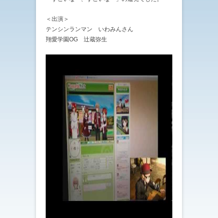
＜出演＞
テンシンランマン いわみんさん
翔愛学園OG 辻蔵弥生