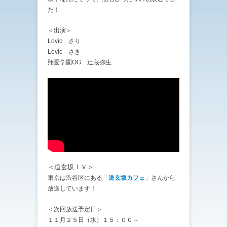
た！
＜出演＞
Lovic さり
Lovic さき
翔愛学園OG 辻蔵弥生
＜道玄坂ＴＶ＞
東京は渋谷区にある「
道玄坂カフェ
」さんから
放送しています！
＜次回放送予定日＞
１１月２５日（水）１５：００～