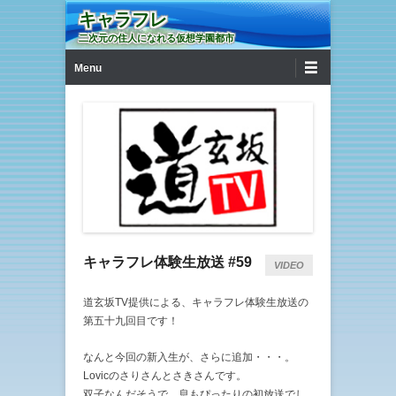
キャラフレ
二次元の住人になれる仮想学園都市
第1メニュー
コンテンツへ移動
Menu
キャラフレ体験生放送 #59
VIDEO
道玄坂TV提供による、キャラフレ体験生放送の
第五十九回目です！
なんと今回の新入生が、さらに追加・・・。
Lovicのさりさんとさきさんです。
双子なんだそうで、息もぴったりの初放送でし