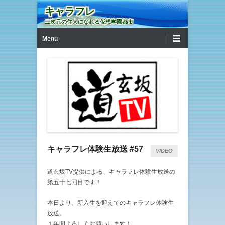
キャラフレ
二次元の住人になれる仮想学園都市
第1メニュー
コンテンツへ移動
Menu
キャラフレ体験生放送 #57
VIDEO
道玄坂TV提供による、キャラフレ体験生放送の
第五十七回目です！
本日より、新入生を迎えてのキャラフレ体験生
放送。
１年間よろしくお願いします！