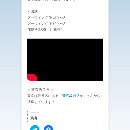
＜出演＞
グーウィング 羽田ちゃん
グーウィング トビちゃん
翔愛学園OG 辻蔵弥生
＜道玄坂ＴＶ＞
東京は渋谷区にある「
道玄坂カフェ
」さんから
放送しています！
共有:
ク
F