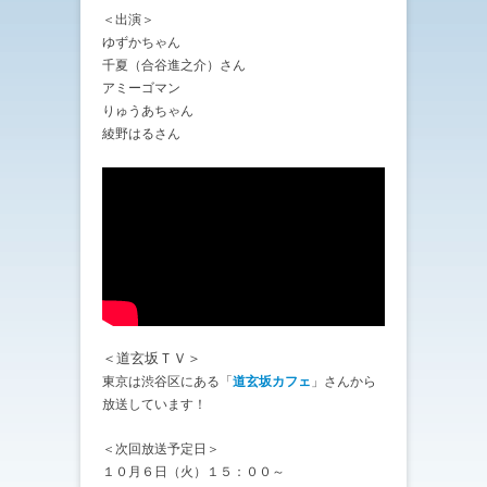
＜出演＞
ゆずかちゃん
千夏（合谷進之介）さん
アミーゴマン
りゅうあちゃん
綾野はるさん
＜道玄坂ＴＶ＞
東京は渋谷区にある「
道玄坂カフェ
」さんから
放送しています！
＜次回放送予定日＞
１０月６日（火）１５：００～