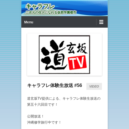
キャラフレ
二次元の住人になれる仮想学園都市
第1メニュー
コンテンツへ移動
Menu
キャラフレ体験生放送 #56
VIDEO
道玄坂TV提供による、キャラフレ体験生放送の
第五十六回目です！
公開放送！
沖縄修学旅行中です！