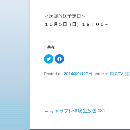
＜次回放送予定日＞
１０月５日（日）１９：００～
共有:
ク
F
リ
a
ッ
c
ク
e
し
b
Posted on
2014年9月27日
under in
翔栄TV
,
道
て
o
T
o
w
k
i
で
t
共
t
有
e
す
r
る
で
に
共
は
有
ク
投稿ナビゲーション
←
キャラフレ体験生放送 #31
(
リ
新
ッ
し
ク
い
し
ウ
て