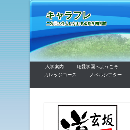
キャラフレ
二次元の住人になれる仮想学園都市
第1メニュー
コンテンツへ移動
入学案内
翔愛学園へようこそ
カレッジコース
ノベルシアター