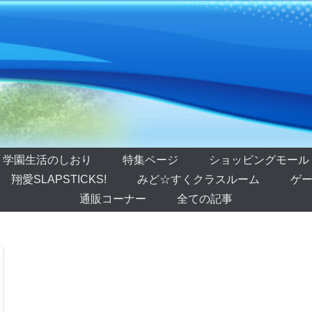
学園生活のしおり
特集ページ
ショッピングモール
翔愛SLAPSTICKS!
みど☆すくクラスルーム
ゲー
通販コーナー
全ての記事