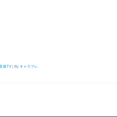
玄坂TV
|
By
キャラフレ
.