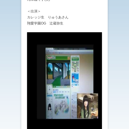
＜出演＞
カレッジ生 りゅうあさん
翔愛学園OG 辻蔵弥生