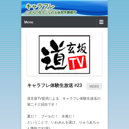
キャラフレ
二次元の住人になれる仮想学園都市
第1メニュー
コンテンツへ移動
Menu
キャラフレ体験生放送 #23
VIDEO
道玄坂TV提供による、キャラフレ体験生放送の
第二十三回目です！
夏だ！ プールだ！ 水着だ！
ということで、いわみんを退け、りゅうあちゃ
ん降臨です(笑)