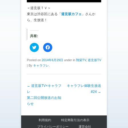
＜道玄坂ＴＶ＞
東京は渋谷区にある「
道玄坂カフェ
」さんか
ら、生放送！
共有:
ク
F
リ
a
ッ
c
ク
e
し
b
Posted on
2014年6月29日
under in
翔栄TV
,
道玄坂TV
て
o
|
By
キャラフレ
.
T
o
w
k
i
で
t
共
t
有
e
す
投稿ナビゲーション
←
道玄坂TV×キャラフ
キャラフレ体験生放送
r
る
で
に
レ
#24
→
共
は
有
ク
第二回公開放送のお知
(
リ
らせ
新
ッ
し
ク
い
し
ウ
て
ィ
く
利用規約
特定商取引法の表示
ン
だ
ド
さ
プライバシーポリシー
運営会社